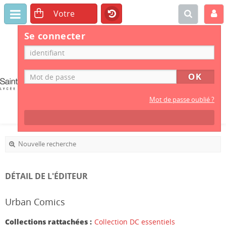
Se connecter
CDI
LYCÉE
PROFESSIONNEL
Mot de passe oublié ?
Nouvelle recherche
DÉTAIL DE L'ÉDITEUR
Urban Comics
Collections rattachées :
Collection DC essentiels