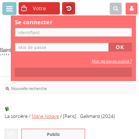
Se connecter
CDI
LYCÉE
PROFESSIONNEL
Mot de passe oublié ?
Nouvelle recherche
La sorcière
/
Marie Ndiaye
/ [Paris] : Gallimard (2024)
Public