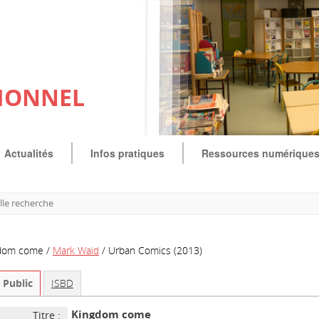
IONNEL
Actualités
Infos pratiques
Ressources numérique
le recherche
dom come
/
Mark Waid
/ Urban Comics (2013)
Public
ISBD
Kingdom come
Titre :