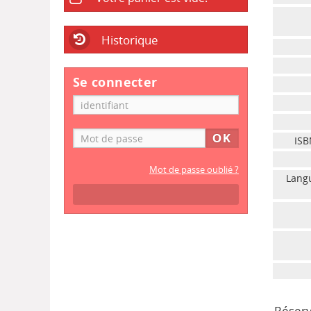
Historique
Se connecter
ISB
Mot de passe oublié ?
Langu
Réserv