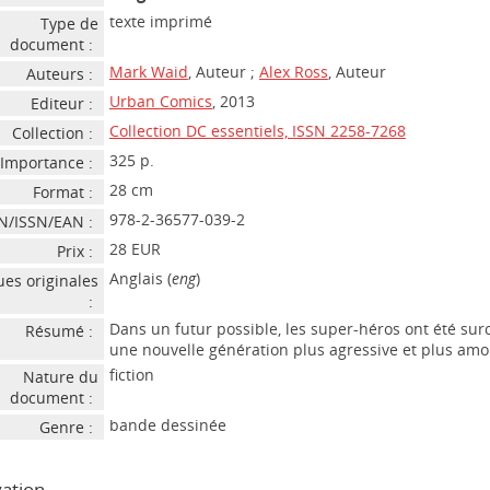
texte imprimé
Type de
document :
Mark Waid
, Auteur ;
Alex Ross
, Auteur
Auteurs :
Urban Comics
, 2013
Editeur :
Collection DC essentiels, ISSN 2258-7268
Collection :
325 p.
Importance :
28 cm
Format :
978-2-36577-039-2
N/ISSN/EAN :
28 EUR
Prix :
Anglais (
eng
)
es originales
:
Dans un futur possible, les super-héros ont été sur
Résumé :
une nouvelle génération plus agressive et plus amo
fiction
Nature du
document :
bande dessinée
Genre :
ation