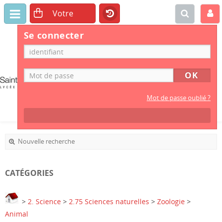
Se connecter
CDI
LYCÉE
PROFESSIONNEL
Mot de passe oublié ?
Nouvelle recherche
CATÉGORIES
>
2. Science
>
2.75 Sciences naturelles
>
Zoologie
>
Animal